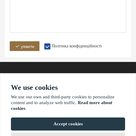
Політика конфіденційності
уявити
We use cookies
адреса
Електроннапошта
телефон
We use our own and third-party cookies to personalize
content and to analyze web traffic.
Read more about
cookies
?2021 waimaoniu.net
Accept cookies